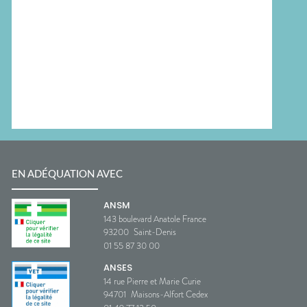
EN ADÉQUATION AVEC
ANSM
143 boulevard Anatole France
93200
Saint-Denis
01 55 87 30 00
ANSES
14 rue Pierre et Marie Curie
94701
Maisons-Alfort Cedex