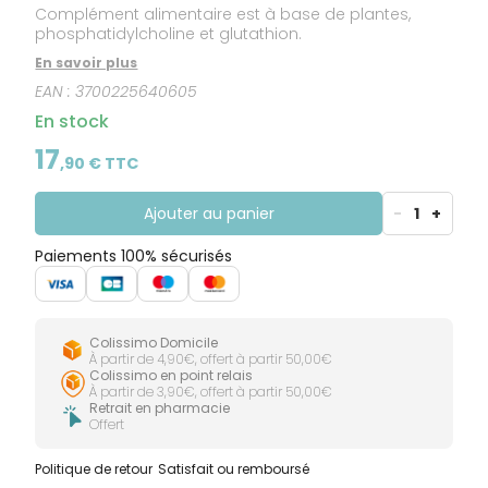
CIRCULATION
Toux
Sprays
Complément alimentaire est à base de plantes,
Bains de
grasses
Jambes
bouche
phosphatidylcholine et glutathion.
lourdes
Toux
Gencives
En savoir plus
sèches
EAN :
3700225640605
En stock
17
,
90
€ TTC
Ajouter au panier
-
1
+
Paiements 100% sécurisés
Colissimo Domicile
À partir de 4,90€, offert à partir 50,00€
Colissimo en point relais
À partir de 3,90€, offert à partir 50,00€
Retrait en pharmacie
Offert
Politique de retour
Satisfait ou remboursé