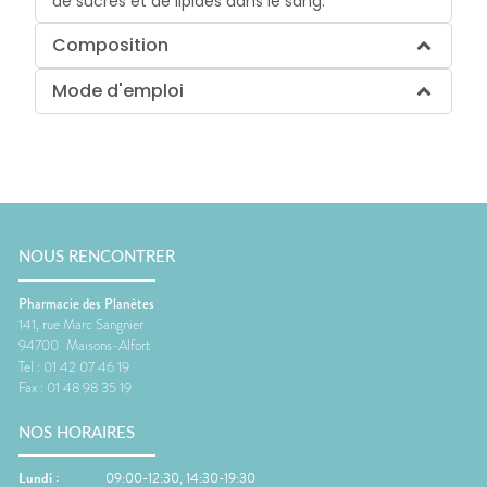
de sucres et de lipides dans le sang.
Composition
Mode d'emploi
NOUS RENCONTRER
Pharmacie des Planètes
141, rue Marc Sangnier
94700
Maisons-Alfort
Tel :
01 42 07 46 19
Fax :
01 48 98 35 19
NOS HORAIRES
Lundi
:
09:00-12:30, 14:30-19:30