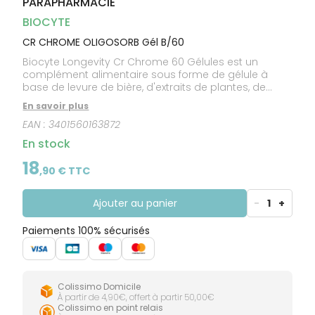
PARAPHARMACIE
CIRCULATION
Toux
Sprays
Bains de
grasses
Jambes
bouche
BIOCYTE
lourdes
Toux
Gencives
sèches
CR CHROME OLIGOSORB Gél B/60
Biocyte Longevity Cr Chrome 60 Gélules est un
complément alimentaire sous forme de gélule à
base de levure de bière, d'extraits de plantes, de
Niacine et de Chrome. Ce complément alimentaire
En savoir plus
est formulé à base de Chrome et d'un complexe
EAN :
3401560163872
innovant, l'Oligosorb qui est issu de l'expertise en
nutraceutique du Laboratoire Biocyte. Il contribue au
En stock
maintien d'une glycémie normale grâce au Chrome
qu'il contient. Il est idéal pour les personnes en
18
,
90
€ TTC
carence de Chrome, ou souhaitant amorcer une
perte de poids. Ce complément peut également être
consommé par les personnes qui souhaitent réguler
Ajouter au panier
-
1
+
leur taux de sucres et de lipides dans le sang.
Paiements 100% sécurisés
Colissimo Domicile
À partir de 4,90€, offert à partir 50,00€
Colissimo en point relais