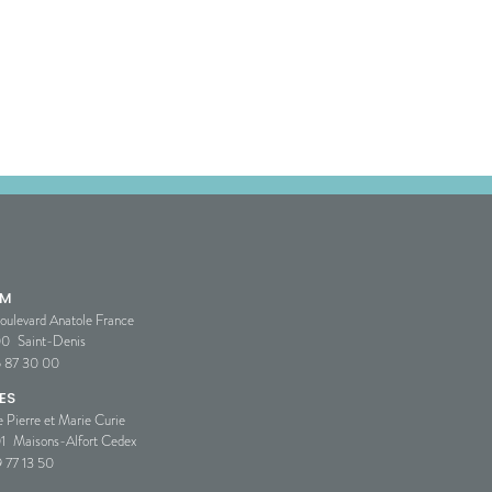
SM
oulevard Anatole France
00
Saint-Denis
5 87 30 00
ES
e Pierre et Marie Curie
1
Maisons-Alfort Cedex
 77 13 50