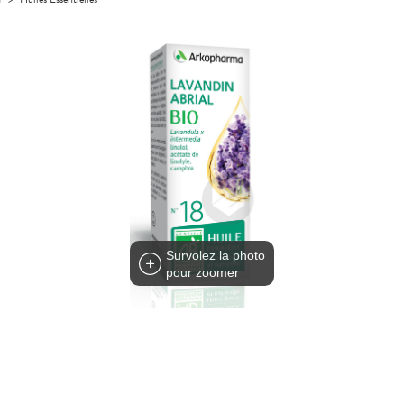
Survolez la photo
pour zoomer