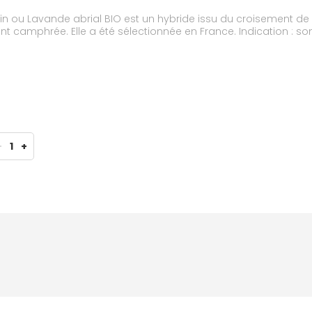
andin ou Lavande abrial BIO est un hybride issu du croisement d
t camphrée. Elle a été sélectionnée en France. Indication : som
-
1
+