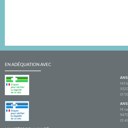
EN ADÉQUATION AVEC
AN
143 b
932
01 5
ANS
14 ru
9470
01 49