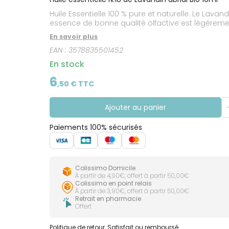
CIRCULATION
Toux
Sprays
Bains de
grasses
Huile Essentielle 100 % pure et naturelle. Le Lav
Jambes
bouche
lourdes
Toux
essence de bonne qualité olfactive est légèremen
Gencives
sèches
En savoir plus
EAN :
3578835501452
En stock
6
,
50
€ TTC
Ajouter au panier
Paiements 100% sécurisés
Colissimo Domicile
À partir de 4,90€, offert à partir 50,00€
Colissimo en point relais
À partir de 3,90€, offert à partir 50,00€
Retrait en pharmacie
Offert
Politique de retour
Satisfait ou remboursé