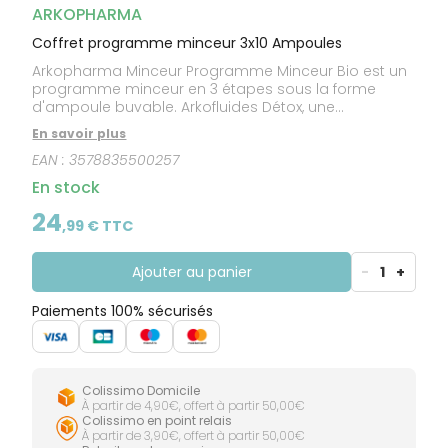
CIRCULATION
Toux
Sprays
ARKOPHARMA
Bains de
grasses
Jambes
bouche
Coffret programme minceur 3x10 Ampoules
lourdes
Toux
Gencives
sèches
Arkopharma Minceur Programme Minceur Bio est un
programme minceur en 3 étapes sous la forme
d'ampoule buvable. Arkofluides Détox, une
association de : jus de Radis noir, baies de Sureau
En savoir plus
noir, Pissenlit et de jus de Citron.Garanti sans
EAN :
3578835500257
édulcorant, sans conservateur, sans alcool. Plantes
de haute qualité contrôlées. 10 ampoules de 15 ml.
En stock
24
,
99
€ TTC
Ajouter au panier
-
1
+
Paiements 100% sécurisés
Colissimo Domicile
À partir de 4,90€, offert à partir 50,00€
Colissimo en point relais
À partir de 3,90€, offert à partir 50,00€