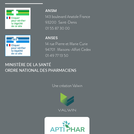
ANSM
143 boulevard Anatole France
93200
Saint-Denis
01 55 87 30 00
ANSES
14 rue Pierre et Marie Curie
94701
Maisons-Alfort Cedex
01 49 77 13 50
MINISTÈRE DE LA SANTÉ
ORDRE NATIONAL DES PHARMACIENS
Une création Valwin