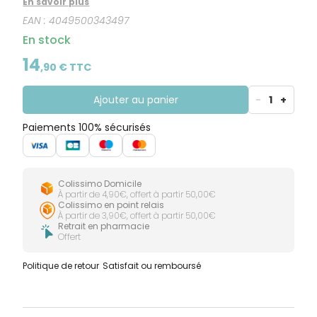
CIRCULATION
Toux
En savoir plus
Sprays
immédiate et un effet garde au sec renforcé. Les
Bains de
grasses
EAN :
4049500343497
Jambes
bouche
molécules de superabsorbant préviennent
lourdes
Toux
l'apparition d'odeurs. Nouvelle matière « sensation
En stock
Gencives
sèches
coton » douce et respirante au toucher textile,
silencieuse et confortable. Taille 2
14
,
90
€ TTC
Ajouter au panier
-
1
+
Paiements 100% sécurisés
Colissimo Domicile
À partir de 4,90€, offert à partir 50,00€
Colissimo en point relais
À partir de 3,90€, offert à partir 50,00€
Retrait en pharmacie
Offert
Politique de retour
Satisfait ou remboursé