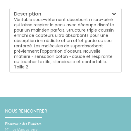
Description
Véritable sous-vêtement absorbant micro-aéré
qui laisse respirer la peau avec découpe discrète
pour un maintien parfait. Structure triple coussin
enrichi de capteurs ultra absorbants pour une
absorption immédiate et un effet garde au sec
renforcé. Les molécules de superabsorbant
préviennent l'apparition d'odeurs. Nouvelle
matière « sensation coton » douce et respirante
au toucher textile, silencieuse et confortable.
Taille 2
NOUS RENCONTRER
Pharmacie des Planètes
141, rue Marc Sangnier