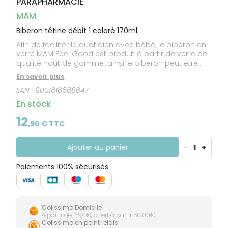
PARAPHARMACIE
CIRCULATION
Toux
Sprays
Bains de
grasses
Jambes
bouche
MAM
lourdes
Toux
Gencives
sèches
Biberon tétine débit 1 coloré 170ml
Afin de faciliter le quotidien avec bébé, le biberon en
verre MAM Feel Good est produit à partir de verre de
qualité haut de gamme :ainsi le biberon peut être
chauffé, refroidi rapidement, nettoyé au lave-
En savoir plus
vaisselle et stérilisé à haute température, sans
EAN :
9001616668647
risque.Les graduations bien visibles au dos
permettent une grande précision dans les
En stock
mesures.forme ergonomique : - tient facilement
dans la main.ouverture extra-large :- facilite le
12
,
90
€ TTC
remplissage et le nettoyage.Téterelle douce :- une
surface douce comme la soie, pour une sensation
familière au moment de la tétée.
Ajouter au panier
-
1
+
Paiements 100% sécurisés
Colissimo Domicile
À partir de 4,90€, offert à partir 50,00€
Colissimo en point relais