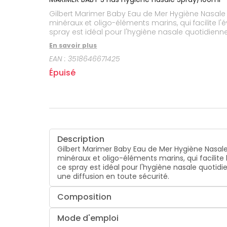
CIRCULATION
Toux
Sprays
Bains de
grasses
Gilbert Marimer Baby Eau de Mer Hygiène Nasale 1
Jambes
bouche
lourdes
Toux
minéraux et oligo-éléments marins, qui facilite 
Gencives
sèches
spray est idéal pour l'hygiène nasale quotidien
diffusion en toute sécurité.
En savoir plus
EAN :
3518646671425
Épuisé
Description
Gilbert Marimer Baby Eau de Mer Hygiène Nasale 
minéraux et oligo-éléments marins, qui facilit
ce spray est idéal pour l'hygiène nasale quotid
une diffusion en toute sécurité.
Composition
Mode d'emploi