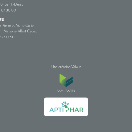
00
Saint-Denis
5 87 30 00
ES
e Pierre et Marie Curie
1
Maisons-Alfort Cedex
 77 13 50
Une création Valwin