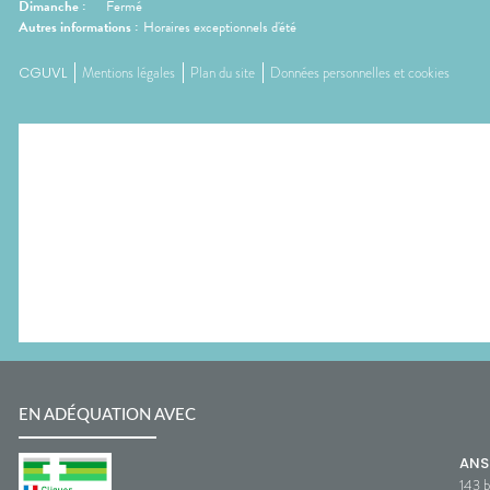
Dimanche
:
Fermé
Autres informations :
Horaires exceptionnels d'été
CGUVL
Mentions légales
Plan du site
Données personnelles et cookies
EN ADÉQUATION AVEC
AN
143 b