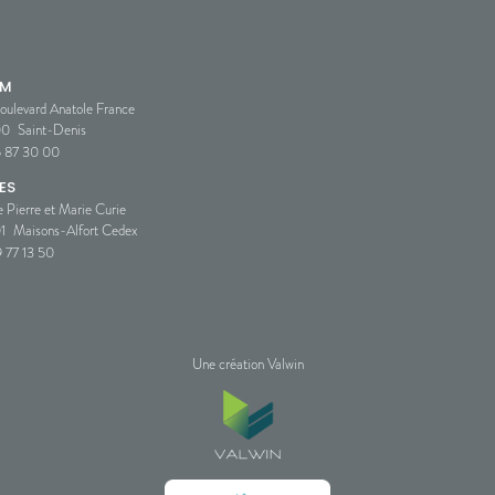
SM
oulevard Anatole France
00
Saint-Denis
5 87 30 00
ES
e Pierre et Marie Curie
1
Maisons-Alfort Cedex
 77 13 50
Une création Valwin