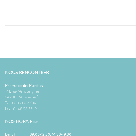
NOUS RENCONTRER
Pharmacie des Planètes
141, rue Marc Sangnier
94700
Maisons-Alfort
Tel :
01 42 07 46 19
Fax :
01 48 98 35 19
NOS HORAIRES
Lundi
:
09:00-12:30, 14:30-19:30