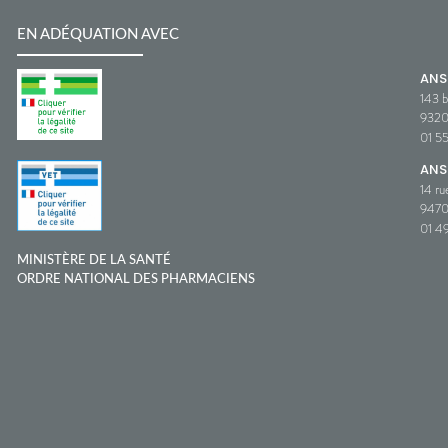
EN ADÉQUATION AVEC
AN
143 b
932
01 5
ANS
14 ru
9470
01 49
MINISTÈRE DE LA SANTÉ
ORDRE NATIONAL DES PHARMACIENS