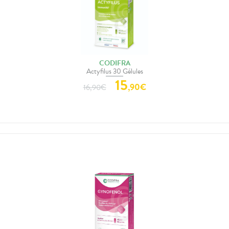
CODIFRA
Actyfilus 30 Gélules
15
,
90
€
16,90
€