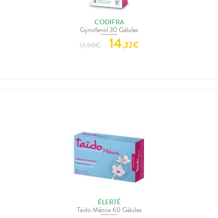
CODIFRA
Gynofenol 30 Gélules
14
,
32
€
17,90
€
ÉLERTÉ
Taïdo Ménoa 60 Gélules